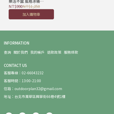
樂活不露 風格冰桶
11L/15.7L/24.5L/27L/32L/
NT$990
NT$1,250
36L 露營冰桶 保冷箱 保溫
加入購物車
桶 戶外保鮮冰桶
INFORMATION
查詢
關於我們
我的帳戶
退款政策
服務條款
CONTACT US
客服專線：02-66043232
客服時間：13:00-21:00
信箱：outdoorplan32@gmail.com
地址：台北市萬華區興寧街66巷4號1樓