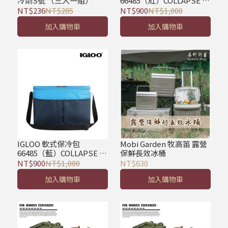
冷劑S號 （三入一組）
66485（紅）COLLAPSE &
COOL 12
NT$236
NT$285
NT$900
NT$1,000
加入購物車
加入購物車
IGLOO 軟式保冷包
Mobi Garden 牧高笛 露營
66485（藍）COLLAPSE &
保鮮長效冰桶
COOL 12
NT$900
NT$1,000
NT$630
加入購物車
加入購物車